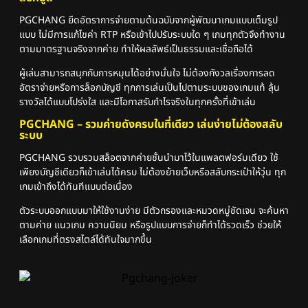
PGCHANG ยึดอัตราการจ่ายตามต้นฉบับจากผู้พัฒนาเกมแบบเต็มรูป
แบบ ไม่มีการแก้ไขค่า RTP หรือเข้าไปปรับระบบใด ๆ เกมทุกตัวจึงทำงาน
ตามมาตรฐานจริงจากค่าย ทำให้ผลลัพธ์เป็นธรรมและเชื่อถือได้
ผู้เล่นสามารถสนุกกับการหมุนได้อย่างมั่นใจ ไม่ต้องกังวลเรื่องการลด
อัตราจ่ายหรือการล็อกบัญชี ทุกการเล่นเป็นไปตามระบบของเกมแท้ ลุ้น
รางวัลได้แบบโปร่งใส และมีโอกาสรับกำไรจริงในทุกครั้งที่เข้าเล่น
PGCHANG – รวมค่ายดังครบในที่เดียว เล่นง่ายไม่ต้องสลับ
ระบบ
PGCHANG รวบรวมสล็อตจากค่ายชั้นนำมาไว้ในแพลตฟอร์มเดียว ใช้
เพียงบัญชีเดียวก็เข้าเล่นได้ครบ ไม่ต้องย้ายเว็บหรือสลับกระเป๋าให้วุ่น ทุก
เกมเข้าถึงได้ทันทีแบบต่อเนื่อง
ตัวระบบออกแบบมาให้ใช้งานง่าย มีตัวกรองและหมวดหมู่ชัดเจน จะค้นหา
ตามค่าย แนวเกม ความนิยม หรือรูปแบบการจ่ายก็ทำได้รวดเร็ว ช่วยให้
เลือกเกมที่ตรงสไตล์ได้ทันใจมากขึ้น