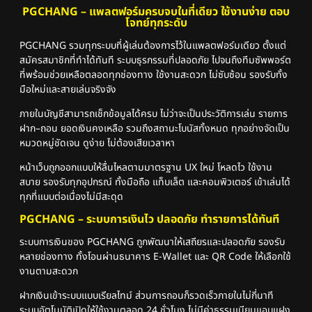
PGCHANG – แพลตฟอร์มครบจบในที่เดียว ใช้งานง่าย ตอบ
โจทย์ทุกระดับ
PGCHANG รวมทุกระบบที่ผู้เล่นต้องการไว้ในแพลตฟอร์มเดียว ตั้งแต่
สมัครสมาชิกที่ทำได้ทันที ระบบธุรกรรมที่ปลอดภัย ไปจนถึงทีมซัพพอร์ต
ที่พร้อมช่วยเหลือตลอดทุกช่องทาง ใช้งานสะดวก ไม่ซับซ้อน รองรับทั้ง
มือใหม่และสายเล่นจริงจัง
ภายในบัญชีสามารถเช็กข้อมูลได้ครบ ไม่ว่าจะเป็นประวัติการเล่น รายการ
ฝาก–ถอน ยอดเงินคงเหลือ รวมถึงสถานะโบนัสทั้งหมด ทุกอย่างจัดเป็น
หมวดหมู่ชัดเจน ดูง่าย ไม่ต้องเสียเวลาหา
หน้าเว็บถูกออกแบบให้ลื่นไหลตามมาตรฐาน UX ใหม่ โหลดไว ใช้งาน
สบาย รองรับทุกอุปกรณ์ ทั้งมือถือ แท็บเล็ต และคอมพิวเตอร์ เข้าเล่นได้
ทุกที่แบบต่อเนื่องไม่มีสะดุด
PGCHANG – ระบบการเงินไว ปลอดภัย ทำรายการได้ทันที
ระบบการเงินของ PGCHANG ถูกพัฒนาให้เสถียรและปลอดภัย รองรับ
หลายช่องทาง ทั้งโอนผ่านธนาคาร E-Wallet และ QR Code ให้เลือกใช้
งานตามสะดวก
ฝากเงินเข้าระบบแบบเรียลไทม์ ส่วนการถอนก็รวดเร็วภายในไม่กี่นาที
ระบบอัตโนมัติเปิดให้ใช้งานตลอด 24 ชั่วโมง ไม่มีค่าธรรมเนียมแอบแฝง