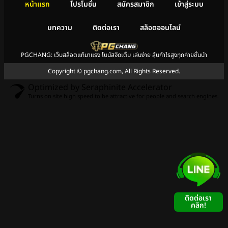
หน้าแรก
โปรโมชั่น
สมัครสมาชิก
เข้าสู่ระบบ
บทความ
ติดต่อเรา
สล็อตออนไลน์
PGCHANG: เว็บสล็อตแท้มาแรง โบนัสจัดเต็ม เล่นง่าย ลุ้นกำไรสูงทุกค่ายชั้นนำ
Copyright © pgchang.com, All Rights Reserved.
Optimized by Seraphinite Accelerator
Turns on site high speed to be attractive for people and search engines.
ติดต่อเรา
คลิก!