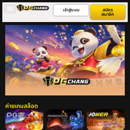
สมัคร
เข้าสู่ระบบ
สมาชิก
โปรโมชั่น
สมัครสมาชิก
เข้าสู่ระบบ
ติดต่อเรา
สล็อตออนไลน์
ค่ายเกมสล็อต