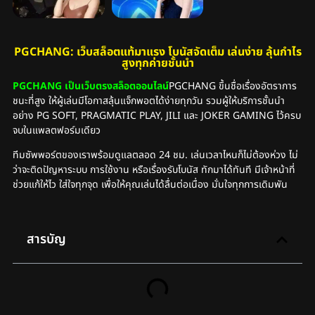
PGCHANG: เว็บสล็อตแท้มาแรง โบนัสจัดเต็ม เล่นง่าย ลุ้นกำไร
สูงทุกค่ายชั้นนำ
PGCHANG เป็นเว็บตรงสล็อตออนไลน์
PGCHANG ขึ้นชื่อเรื่องอัตราการ
ชนะที่สูง ให้ผู้เล่นมีโอกาสลุ้นแจ็กพอตได้ง่ายทุกวัน รวมผู้ให้บริการชั้นนำ
อย่าง PG SOFT, PRAGMATIC PLAY, JILI และ JOKER GAMING ไว้ครบ
จบในแพลตฟอร์มเดียว
ทีมซัพพอร์ตของเราพร้อมดูแลตลอด 24 ชม. เล่นเวลาไหนก็ไม่ต้องห่วง ไม่
ว่าจะติดปัญหาระบบ การใช้งาน หรือเรื่องรับโบนัส ทักมาได้ทันที มีเจ้าหน้าที่
ช่วยแก้ให้ไว ใส่ใจทุกจุด เพื่อให้คุณเล่นได้ลื่นต่อเนื่อง มั่นใจทุกการเดิมพัน
สารบัญ