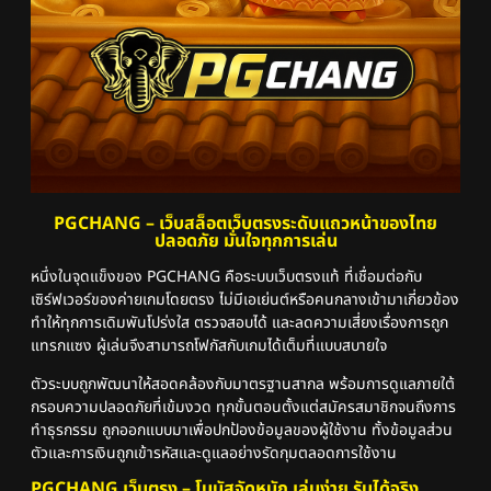
PGCHANG – เว็บสล็อตเว็บตรงระดับแถวหน้าของไทย
ปลอดภัย มั่นใจทุกการเล่น
หนึ่งในจุดแข็งของ PGCHANG คือระบบเว็บตรงแท้ ที่เชื่อมต่อกับ
เซิร์ฟเวอร์ของค่ายเกมโดยตรง ไม่มีเอเย่นต์หรือคนกลางเข้ามาเกี่ยวข้อง
ทำให้ทุกการเดิมพันโปร่งใส ตรวจสอบได้ และลดความเสี่ยงเรื่องการถูก
แทรกแซง ผู้เล่นจึงสามารถโฟกัสกับเกมได้เต็มที่แบบสบายใจ
ตัวระบบถูกพัฒนาให้สอดคล้องกับมาตรฐานสากล พร้อมการดูแลภายใต้
กรอบความปลอดภัยที่เข้มงวด ทุกขั้นตอนตั้งแต่สมัครสมาชิกจนถึงการ
ทำธุรกรรม ถูกออกแบบมาเพื่อปกป้องข้อมูลของผู้ใช้งาน ทั้งข้อมูลส่วน
ตัวและการเงินถูกเข้ารหัสและดูแลอย่างรัดกุมตลอดการใช้งาน
PGCHANG เว็บตรง – โบนัสจัดหนัก เล่นง่าย รับได้จริง